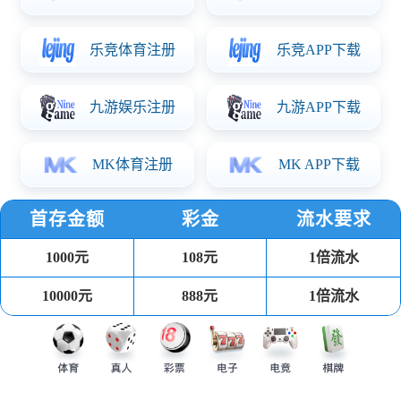
首页
体育资讯
正文
近日，T1战队在LCK夏季赛后半程的状态起伏引发了广泛关
注，尤其是一组数据让粉丝们捏了一把汗：队内核心Faker
本赛季使用小炮的胜率仅为四成。随着季后赛即将打响，这
个英雄的BP博弈成为了舆论焦点——T1在生死局中，到底敢
不敢将小炮放给对手？这一看似简单的选择题，实则牵动着
整个战队的战术命脉与心理防线。