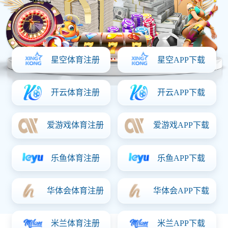
下载APP
Faker小炮胜率仅四成，T1季后赛生死
局敢不敢放给对手？
2026-06-09 15:02
阅读 39 次