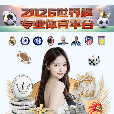
注册入口
关于 星空在线平台(中国)官网
企业概况
国际认证
未来发展