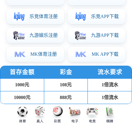
我们的使命与愿景