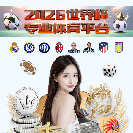
注册入口
星空在线平台(中国)官网
·
体育观看更便捷
连接你的赛事视野，打造球迷专属的数字主场。
星空在线
平台(中国)官网网页版
提供多终端支持、高清视频、 实时
比分与赛事推荐，让你随时随地畅享体育内容。
网页端入口