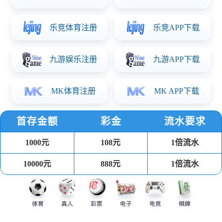
首页
体育资讯
正文
近日，国际乒联更新了最新一期的世界排名，中国乒乓球队
的“莎头组合”王楚钦与孙颖莎凭借过去一年在混双赛场上的
稳定发挥，以无可撼动的积分优势锁定了混双世界第一的宝
座。这一排名也直接决定了他们将在即将到来的WTT总决赛
中，毫无悬念地占据头号种子的席位，为国乒在混双项目上
的卫冕之路奠定了坚实基础。